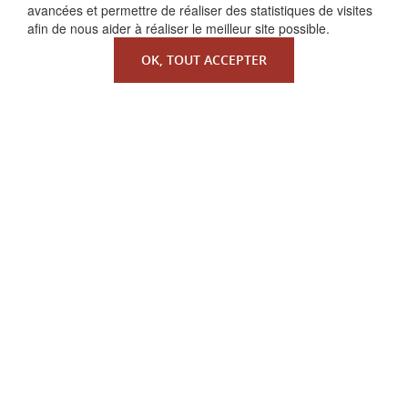
avancées et permettre de réaliser des statistiques de visites
afin de nous aider à réaliser le meilleur site possible.
OK, TOUT ACCEPTER
QUI SOMMES-NOUS ?
La Faculté de Droit canonique
Partenaires / mécènes
Liens utiles
MENTIONS LÉGALES