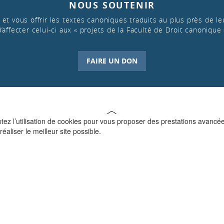
NOUS SOUTENIR
et vous offrir les textes canoniques traduits au plus près de leu
d’affecter celui-ci aux « projets de la Faculté de Droit canonique 
FAIRE UN DON
ptez l’utilisation de cookies pour vous proposer des prestations avancé
réaliser le meilleur site possible.
QUI SOMMES-NOUS ?
La Faculté de Droit canonique