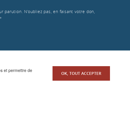
r parution. N’oubliez pas, en faisant votre don,
»
es et permettre de
OK, TOUT ACCEPTER