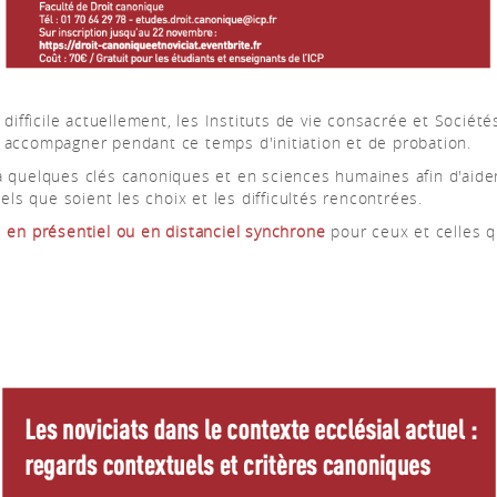
difficile actuellement, les Instituts de vie consacrée et Société
 et accompagner pendant ce temps d'initiation et de probation.
 quelques clés canoniques et en sciences humaines afin d'aider
els que soient les choix et les difficultés rencontrées.
e
en présentiel ou en distanciel synchrone
pour ceux et celles q