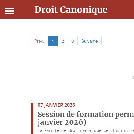
Droit Canonique
Accueil
Préc.
1
2
3
Suivante
Droit Canonique
Ressources
Actualités
S
Connexion
07 JANVIER 2026
Session de formation perma
janvier 2026)
La Faculté de droit canonique de l'Institut c