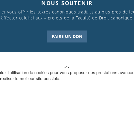
NOUS SOUTENIR
et vous offrir les textes canoniques traduits au plus près de leu
d’affecter celui-ci aux « projets de la Faculté de Droit canonique 
FAIRE UN DON
ptez l’utilisation de cookies pour vous proposer des prestations avancé
réaliser le meilleur site possible.
QUI SOMMES-NOUS ?
La Faculté de Droit canonique