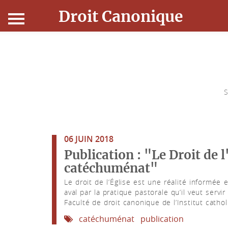
Droit Canonique
Accueil
Droit Canonique
S
Ressources
Actualités
06 JUIN 2018
Publication : "Le Droit de l
Connexion
catéchuménat"
Le droit de l’Église est une réalité informée
aval par la pratique pastorale qu’il veut serv
Faculté de droit canonique de l’Institut catho
catéchuménat
publication