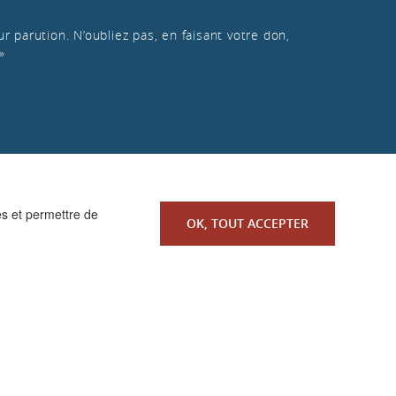
r parution. N’oubliez pas, en faisant votre don,
»
es et permettre de
OK, TOUT ACCEPTER