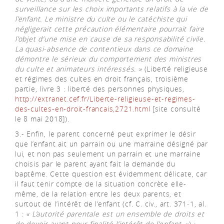
surveillance sur les choix importants relatifs à la vie de
l’enfant. Le ministre du culte ou le catéchiste qui
négligerait cette précaution élémentaire pourrait faire
l’objet d’une mise en cause de sa responsabilité civile.
La quasi-absence de contentieux dans ce domaine
démontre le sérieux du comportement des ministres
du culte et animateurs intéressés. »
(Liberté religieuse
et régimes des cultes en droit français, troisième
partie, livre 3 : liberté des personnes physiques,
http://extranet.cef.fr/Liberte-religieuse-et-regimes-
des-cultes-en-droit-francais,2721.html
[site consulté
le 8 mai 2018]).
3.- Enfin, le parent concerné peut exprimer le désir
que l’enfant ait un parrain ou une marraine désigné par
lui, et non pas seulement un parrain et une marraine
choisis par le parent ayant fait la demande du
baptême. Cette question est évidemment délicate, car
il faut tenir compte de la situation concrète elle-
même, de la relation entre les deux parents, et
surtout de l’intérêt de l’enfant (cf. C. civ., art. 371‒1, al.
1 :
« L’autorité parentale est un ensemble de droits et
de devoir ayant pour finalité l’intérêt de l’enfant. »
) ;