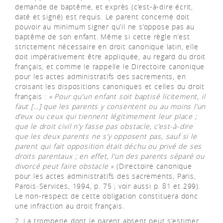
demande de baptême, et exprès (c’est-à-dire écrit,
daté et signé) est requis. Le parent concerné doit
pouvoir au minimum signer qu’il ne s’oppose pas au
baptême de son enfant. Même si cette règle n’est
strictement nécessaire en droit canonique latin, elle
doit impérativement être appliquée, au regard du droit
français, et comme le rappelle le Directoire canonique
pour les actes administratifs des sacrements, en
croisant les dispositions canoniques et celles du droit
français :
« Pour qu’un enfant soit baptisé licitement, il
faut […] que les parents y consentent ou au moins l’un
d’eux ou ceux qui tiennent légitimement leur place ;
que le droit civil n’y fasse pas obstacle, c’est-à-dire
que les deux parents ne s’y opposent pas, sauf si le
parent qui fait opposition était déchu ou privé de ses
droits parentaux ; en effet, l’un des parents séparé ou
divorcé peut faire obstacle »
(Directoire canonique
pour les actes administratifs des sacrements, Paris,
Parois‒Services, 1994, p. 75 ; voir aussi p. 81 et 299).
Le non-respect de cette obligation constituera donc
une infraction au droit français.
2. La tromperie dont le parent absent peut s’estimer