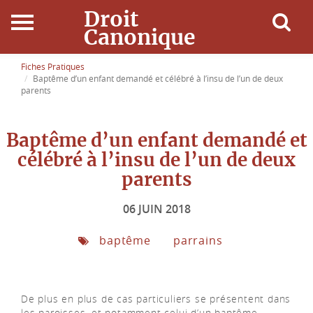
Droit
Canonique
Accueil
Fiches Pratiques
Baptême d’un enfant demandé et célébré à l’insu de l’un de deux
parents
Droit Canonique
Baptême d’un enfant demandé et
Ressources
célébré à l’insu de l’un de deux
Actualités
parents
06 JUIN 2018
Connexion
baptême
parrains
De plus en plus de cas particuliers se présentent dans
les paroisses, et notamment celui d’un baptême