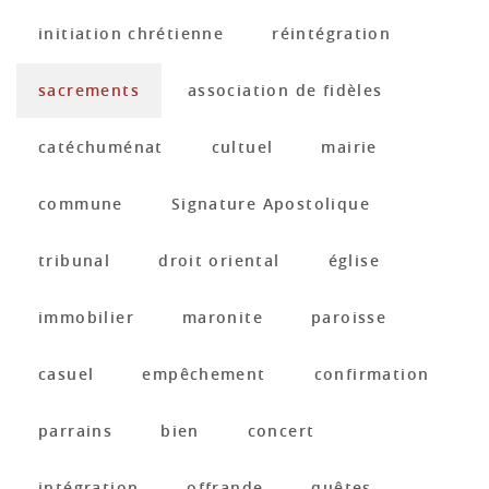
initiation chrétienne
réintégration
sacrements
association de fidèles
catéchuménat
cultuel
mairie
commune
Signature Apostolique
tribunal
droit oriental
église
immobilier
maronite
paroisse
casuel
empêchement
confirmation
parrains
bien
concert
intégration
offrande
quêtes