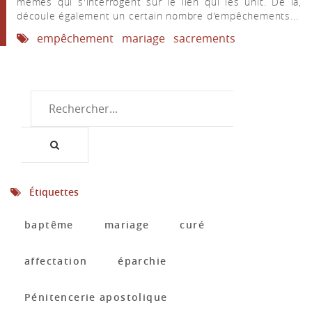
mêmes qui s'interrogent sur le lien qui les unit. De là,
découle également un certain nombre d'empêchements...
empêchement
mariage
sacrements
Étiquettes
baptême
mariage
curé
affectation
éparchie
Pénitencerie apostolique