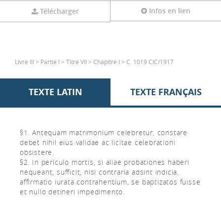
Infos en lien
Télécharger
Livre III > Partie I > Titre VII > Chapitre I > C. 1019 CIC/1917
TEXTE LATIN
TEXTE FRANÇAIS
§1. Antequam matrimonium celebretur, constare
debet nihil eius validae ac licitae celebrationi
obsistere.
§2. In periculo mortis, si aliae probationes haberi
nequeant, sufficit, nisi contraria adsint indicia,
affirmatio iurata contrahentium, se baptizatos fuisse
et nullo detineri impedimento.