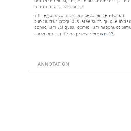
territorio non vigent, eximuntur omnes qui in 
territorio actu versantur.
§3. Legibus conditis pro peculiari territorio ii
subiciuntur proquibus latae sunt, quique ibide
domicilium vel quasi-domicilium habent et simu
commorantur, firmo praescripto
can. 13.
ANNOTATION