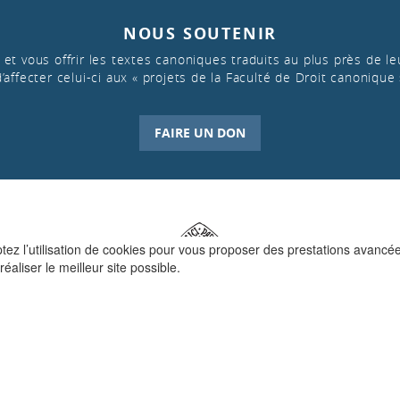
NOUS SOUTENIR
et vous offrir les textes canoniques traduits au plus près de leu
d’affecter celui-ci aux « projets de la Faculté de Droit canonique 
FAIRE UN DON
ptez l’utilisation de cookies pour vous proposer des prestations avancé
réaliser le meilleur site possible.
QUI SOMMES-NOUS ?