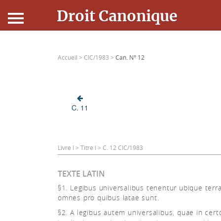
Droit Canonique
Accueil
Accueil >
CIC/1983 >
Can. N° 12
Droit Canonique
Ressources
C. 11
Actualités
Connexion
Livre I > Titre I > C. 12 CIC/1983
TEXTE LATIN
§1. Legibus universalibus tenentur ubique ter
omnes pro quibus latae sunt.
§2. A legibus autem universalibus, quae in cert