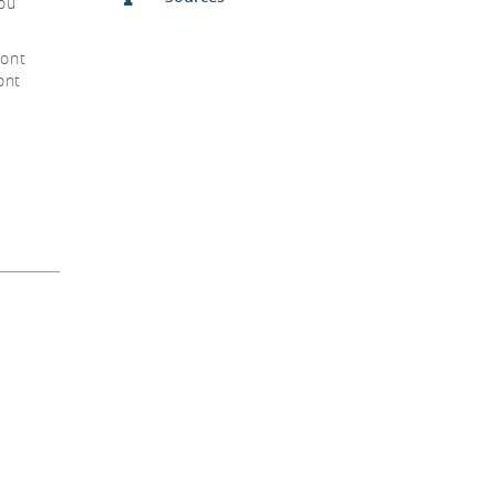
 où
sont
ont