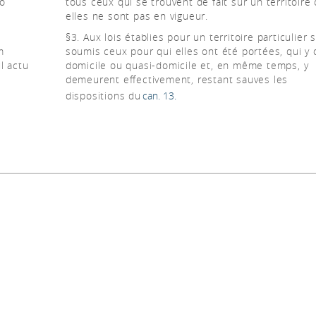
eo
tous ceux qui se trouvent de fait sur un territoire
elles ne sont pas en vigueur.
§3. Aux lois établies pour un territoire particulier 
m
soumis ceux pour qui elles ont été portées, qui y 
l actu
domicile ou quasi-domicile et, en même temps, y
demeurent effectivement, restant sauves les
dispositions du
can. 13.