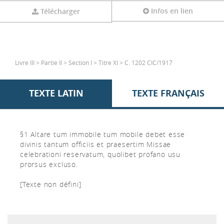
Infos en lien
Télécharger
Livre III > Partie II > Section I > Titre XI > C. 1202 CIC/1917
TEXTE LATIN
TEXTE FRANÇAIS
§1 Altare tum immobile tum mobile debet esse
divinis tantum officiis et praesertim Missae
celebrationi reservatum, quolibet profano usu
prorsus excluso.
[Texte non défini]