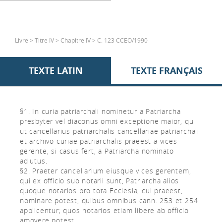
Livre > Titre IV > Chapitre IV > C. 123 CCEO/1990
TEXTE LATIN
TEXTE FRANÇAIS
§1. In curia patriarchali nominetur a Patriarcha
presbyter vel diaconus omni exceptione maior, qui
ut cancellarius patriarchalis cancellariae patriarchali
et archivo curiae patriarchalis praeest a vices
gerente, si casus fert, a Patriarcha nominato
adiutus.
§2. Praeter cancellarium eiusque vices gerentem,
qui ex officio suo notarii sunt, Patriarcha alios
quoque notarios pro tota Ecclesia, cui praeest,
nominare potest, quibus omnibus cann. 253 et 254
applicentur; quos notarios etiam libere ab officio
amovere potest.