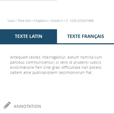
Livre > Titre XXV > Chapitre I > Article V > C. 1235 CCEO/1990
TEXTE LATIN
TEXTE FRANÇAIS
Antequam testes interrogantur, eorum nomina cum
partibus communicentur; si vero id prudenti iudicis
existimatione fieri sine gravi difficultate non potest,
saltem ante publicationem testimoniorum fiat.
ANNOTATION