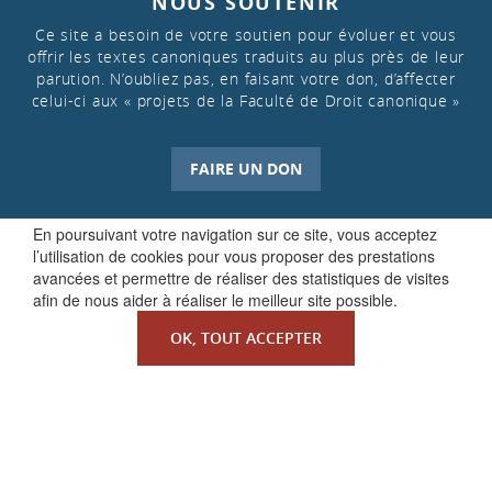
NOUS SOUTENIR
Ce site a besoin de votre soutien pour évoluer et vous
offrir les textes canoniques traduits au plus près de leur
parution. N’oubliez pas, en faisant votre don, d’affecter
celui-ci aux « projets de la Faculté de Droit canonique »
FAIRE UN DON
En poursuivant votre navigation sur ce site, vous acceptez
l’utilisation de cookies pour vous proposer des prestations
avancées et permettre de réaliser des statistiques de visites
afin de nous aider à réaliser le meilleur site possible.
OK, TOUT ACCEPTER
QUI SOMMES-NOUS ?