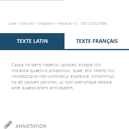
Livre > Titre XXV > Chapitre I > Article VI > C. 1267 CCEO/1990
TEXTE LATIN
TEXTE FRANÇAIS
Causa incidens habetur, quoties incepta litis
instantia quaestio proponitur, quae, etsi libello litis
introductorio non continetur expresse, nihilominus
ita ad causam pertinet, ut solvi plerumque debeat
ante quaestionem principalem.
ANNOTATION