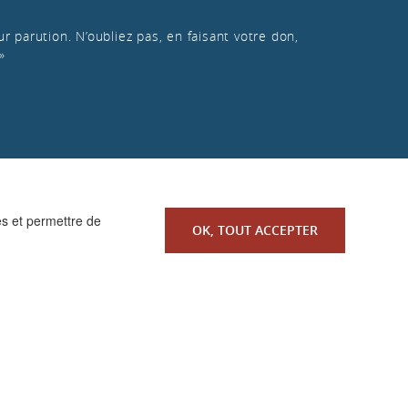
r parution. N’oubliez pas, en faisant votre don,
»
es et permettre de
OK, TOUT ACCEPTER