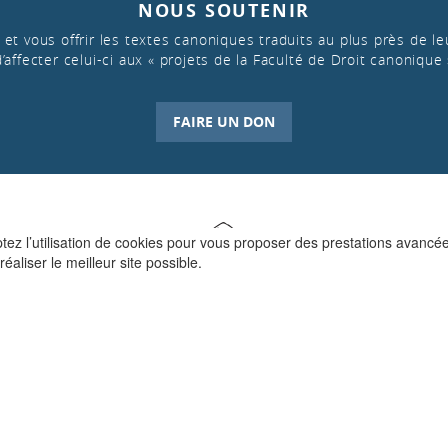
NOUS SOUTENIR
et vous offrir les textes canoniques traduits au plus près de leu
d’affecter celui-ci aux « projets de la Faculté de Droit canonique 
FAIRE UN DON
ptez l’utilisation de cookies pour vous proposer des prestations avancé
réaliser le meilleur site possible.
QUI SOMMES-NOUS ?
La Faculté de Droit canonique