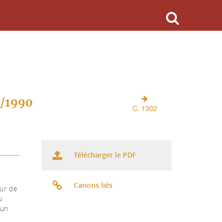
O/1990
C. 1302
Télécharger le PDF
Canons liés
ur de
u
'un