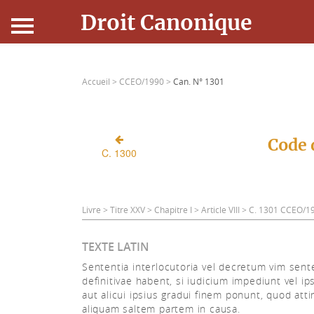
Droit Canonique
Accueil
Accueil >
CCEO/1990 >
Can. N° 1301
Droit Canonique
Ressources
Code 
C. 1300
Actualités
Connexion
Livre > Titre XXV > Chapitre I > Article VIII > C. 1301 CCEO/1
TEXTE LATIN
Sententia interlocutoria vel decretum vim sent
definitivae habent, si iudicium impediunt vel ips
aut alicui ipsius gradui finem ponunt, quod atti
aliquam saltem partem in causa.