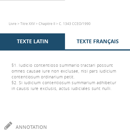
Livre > Titre XXV > Chapitre II > C. 1343 CCEO/1990
TEXTE LATIN
TEXTE FRANÇAIS
§1. Iudicio contentioso summario tractari possunt
omnes causae iure non exclusae, nisi pars iudicium
contentiosum ordinarium petit.
§2. Si iudicium contentiosum summarium adhibetur
in causis iure exclusis, actus iudiciales sunt nulli.
ANNOTATION