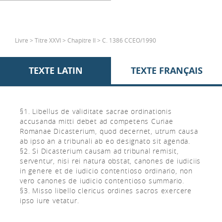
Livre > Titre XXVI > Chapitre II > C. 1386 CCEO/1990
TEXTE LATIN
TEXTE FRANÇAIS
§1. Libellus de validitate sacrae ordinationis
accusanda mitti debet ad competens Curiae
Romanae Dicasterium, quod decernet, utrum causa
ab ipso an a tribunali ab eo designato sit agenda.
§2. Si Dicasterium causam ad tribunal remisit,
serventur, nisi rei natura obstat, canones de iudiciis
in genere et de iudicio contentioso ordinario, non
vero canones de iudicio contentioso summario.
§3. Misso libello clericus ordines sacros exercere
ipso iure vetatur.