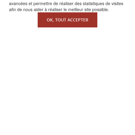
avancées et permettre de réaliser des statistiques de visites
afin de nous aider à réaliser le meilleur site possible.
OK, TOUT ACCEPTER
QUI SOMMES-NOUS ?
La Faculté de Droit canonique
Partenaires / mécènes
Liens utiles
MENTIONS LÉGALES
Copyright ©
Redfox.fr
| fourni par
Odoo
| Faculté de
Droit Canonique, tous droits réservés.