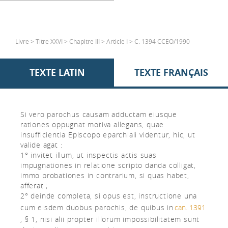
Livre > Titre XXVI > Chapitre III > Article I > C. 1394 CCEO/1990
TEXTE LATIN
TEXTE FRANÇAIS
Si vero parochus causam adductam eiusque
rationes oppugnat motiva allegans, quae
insufficientia Episcopo eparchiali videntur, hic, ut
valide agat :
1° invitet illum, ut inspectis actis suas
impugnationes in relatione scripto danda colligat,
immo probationes in contrarium, si quas habet,
afferat ;
2° deinde completa, si opus est, instructione una
cum eisdem duobus parochis, de quibus in
can. 1391
, § 1, nisi alii propter illorum impossibilitatem sunt