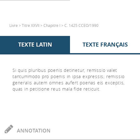
Livre > Titre XXVII > Chapitre I > C. 1425 CCEO/1990
TEXTE LATIN
TEXTE FRANÇAIS
Si quis pluribus poenis detinetur, remissio valet
tantummodo pro poenis in ipsa expressis; remissio
generalis autem omnes aufert poenas eis exceptis,
quas in petitione reus mala fide reticuit.
ANNOTATION