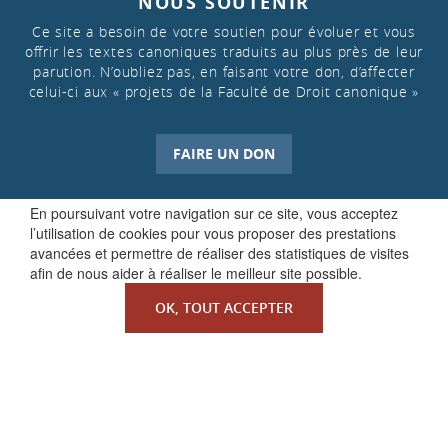
NOUS SOUTENIR
Ce site a besoin de votre soutien pour évoluer et vous
offrir les textes canoniques traduits au plus près de leur
parution. N’oubliez pas, en faisant votre don, d’affecter
celui-ci aux « projets de la Faculté de Droit canonique »
FAIRE UN DON
En poursuivant votre navigation sur ce site, vous acceptez
l’utilisation de cookies pour vous proposer des prestations
avancées et permettre de réaliser des statistiques de visites
afin de nous aider à réaliser le meilleur site possible.
OK, TOUT ACCEPTER
QUI SOMMES-NOUS ?