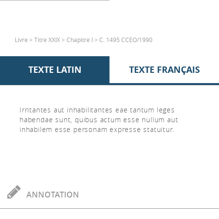
Livre > Titre XXIX > Chapitre I > C. 1495 CCEO/1990
TEXTE LATIN
TEXTE FRANÇAIS
Irritantes aut inhabilitantes eae tantum leges
habendae sunt, quibus actum esse nullum aut
inhabilem esse personam expresse statuitur.
ANNOTATION