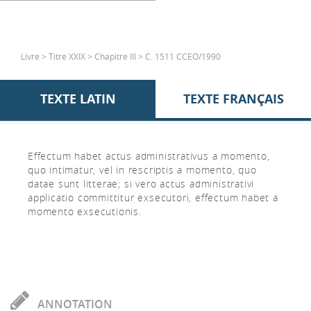
Livre > Titre XXIX > Chapitre III > C. 1511 CCEO/1990
TEXTE LATIN
TEXTE FRANÇAIS
Effectum habet actus administrativus a momento,
quo intimatur, vel in rescriptis a momento, quo
datae sunt litterae; si vero actus administrativi
applicatio committitur exsecutori, effectum habet a
momento exsecutionis.
ANNOTATION