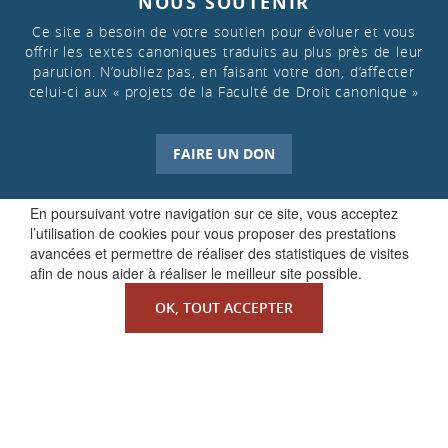
NOUS SOUTENIR
Ce site a besoin de votre soutien pour évoluer et vous
offrir les textes canoniques traduits au plus près de leur
parution. N’oubliez pas, en faisant votre don, d’affecter
celui-ci aux « projets de la Faculté de Droit canonique »
FAIRE UN DON
En poursuivant votre navigation sur ce site, vous acceptez
l’utilisation de cookies pour vous proposer des prestations
avancées et permettre de réaliser des statistiques de visites
afin de nous aider à réaliser le meilleur site possible.
OK, TOUT ACCEPTER
QUI SOMMES-NOUS ?