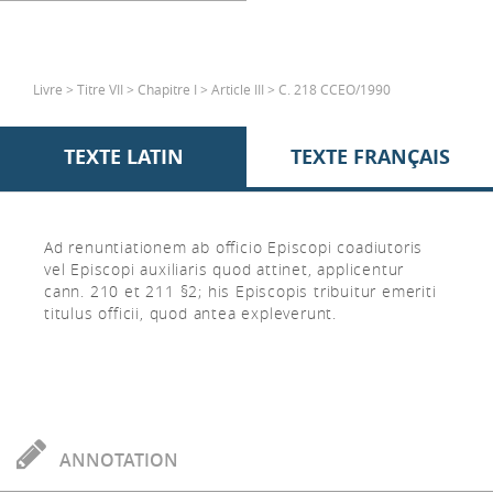
Livre > Titre VII > Chapitre I > Article III > C. 218 CCEO/1990
TEXTE LATIN
TEXTE FRANÇAIS
Ad renuntiationem ab officio Episcopi coadiutoris
vel Episcopi auxiliaris quod attinet, applicentur
cann. 210 et 211 §2; his Episcopis tribuitur emeriti
titulus officii, quod antea expleverunt.
ANNOTATION