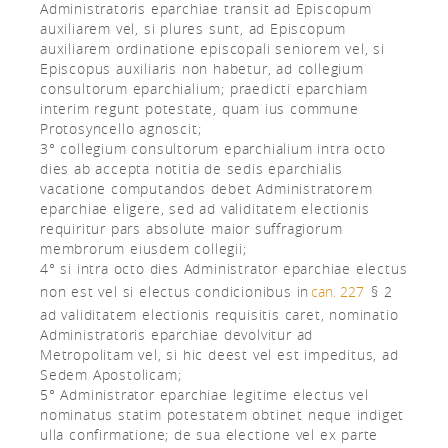
Administratoris eparchiae transit ad Episcopum
auxiliarem vel, si plures sunt, ad Episcopum
auxiliarem ordinatione episcopali seniorem vel, si
Episcopus auxiliaris non habetur, ad collegium
consultorum eparchialium; praedicti eparchiam
interim regunt potestate, quam ius commune
Protosyncello agnoscit;
3° collegium consultorum eparchialium intra octo
dies ab accepta notitia de sedis eparchialis
vacatione computandos debet Administratorem
eparchiae eligere, sed ad validitatem electionis
requiritur pars absolute maior suffragiorum
membrorum eiusdem collegii;
4° si intra octo dies Administrator eparchiae electus
non est vel si electus condicionibus in
can. 227
§ 2
ad validitatem electionis requisitis caret, nominatio
Administratoris eparchiae devolvitur ad
Metropolitam vel, si hic deest vel est impeditus, ad
Sedem Apostolicam;
5° Administrator eparchiae legitime electus vel
nominatus statim potestatem obtinet neque indiget
ulla confirmatione; de sua electione vel ex parte