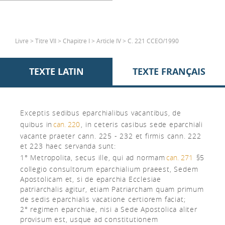
Livre > Titre VII > Chapitre I > Article IV > C. 221 CCEO/1990
TEXTE LATIN
TEXTE FRANÇAIS
Exceptis sedibus eparchialibus vacantibus, de
quibus in
can. 220
, in ceteris casibus sede eparchiali
vacante praeter cann. 225 - 232 et firmis cann. 222
et 223 haec servanda sunt:
1° Metropolita, secus ille, qui ad normam
can. 271
§5
collegio consultorum eparchialium praeest, Sedem
Apostolicam et, si de eparchia Ecclesiae
patriarchalis agitur, etiam Patriarcham quam primum
de sedis eparchialis vacatione certiorem faciat;
2° regimen eparchiae, nisi a Sede Apostolica aliter
provisum est, usque ad constitutionem