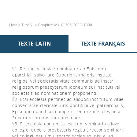
Livre > Titre VII > Chapitre IV > C. 305 CCEO/1990
TEXTE LATIN
TEXTE FRANÇAIS
§1. Rector ecclesiae nominatur ab Episcopo
eparchiali salvo iure Superioris maioris instituti
religiosi vel societatis vitae communis ad instar
religiosorum presbyterum idoneum sui instituti vel
societatis ad nominationem proponendi.
§2. Etsi ecclesia pertinet ad aliquod institutum vitae
consecratae clericale iuris pontificii vel patriarchalis,
Episcopo eparchiali competit rectorem ecclesiae a
Superiore propositum nominare.
§3. Si ecclesia coniuncta est cum seminario aliove
collegio, quod a presbyteris regitur, rector seminarii
vel collegii est simul rector ecclesiae, nisi aliud