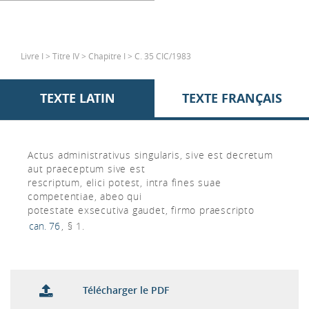
Livre I > Titre IV > Chapitre I > C. 35 CIC/1983
TEXTE LATIN
TEXTE FRANÇAIS
Actus administrativus singularis, sive est decretum
aut praeceptum sive est
rescriptum, elici potest, intra fines suae
competentiae, abeo qui
potestate exsecutiva gaudet, firmo praescripto
can. 76
, § 1.
Télécharger le PDF