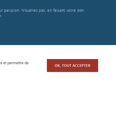
r parution. N’oubliez pas, en faisant votre don,
»
es et permettre de
OK, TOUT ACCEPTER