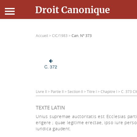
Droit Canonique
Accueil
Accueil >
CIC/1983 >
Can. N° 373
Droit Canonique
Ressources
C. 372
Actualités
Connexion
Livre II > Partie II > Section II > Titre I > Chapitre I > C. 373 
TEXTE LATIN
Unius supremae auctoritatis est Ecclesias part
erigere ; quae legitime erectae, ipso iure perso
iuridica gaudent.