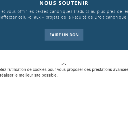
NOUS SOUTENIR
et vous offrir les textes canoniques traduits au plus près de leu
d’affecter celui-ci aux « projets de la Faculté de Droit canonique 
FAIRE UN DON
ptez l’utilisation de cookies pour vous proposer des prestations avancé
réaliser le meilleur site possible.
QUI SOMMES-NOUS ?
La Faculté de Droit canonique