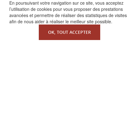
FAIRE UN DON
En poursuivant votre navigation sur ce site, vous acceptez
l’utilisation de cookies pour vous proposer des prestations
avancées et permettre de réaliser des statistiques de visites
afin de nous aider à réaliser le meilleur site possible.
OK, TOUT ACCEPTER
QUI SOMMES-NOUS ?
La Faculté de Droit canonique
Partenaires / mécènes
Liens utiles
MENTIONS LÉGALES