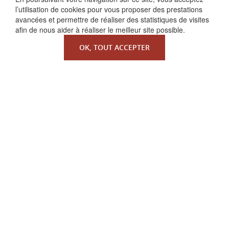
l’utilisation de cookies pour vous proposer des prestations
avancées et permettre de réaliser des statistiques de visites
afin de nous aider à réaliser le meilleur site possible.
OK, TOUT ACCEPTER
QUI SOMMES-NOUS ?
La Faculté de Droit canonique
Partenaires / mécènes
Liens utiles
MENTIONS LÉGALES