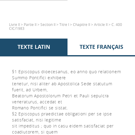
Livre II > Partie II > Section II > Titre I > Chapitre II > Article II > C. 400
CIC/1983
TEXTE LATIN
TEXTE FRANÇAIS
§1 Episcopus dioecesanus, eo anno quo relationem
Summo Pontifici exhibere
tenetur, nisi aliter ab Apostolica Sede statutum
fuerit, ad Urbem,
Beatorum Apostolorum Petri et Pauli sepulcra
veneraturus, accedat et
Romano Pontifici se sistat.
§2 Episcopus praedictae obligationi per se ipse
satisfaciat, nisi legitime
sit impeditus ; quo in casu eidem satisfaciat per
coadiutorem, si quem