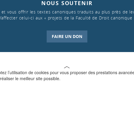
NOUS SOUTENIR
et vous offrir les textes canoniques traduits au plus près de leu
d’affecter celui-ci aux « projets de la Faculté de Droit canonique 
FAIRE UN DON
ptez l’utilisation de cookies pour vous proposer des prestations avancé
réaliser le meilleur site possible.
QUI SOMMES-NOUS ?
La Faculté de Droit canonique