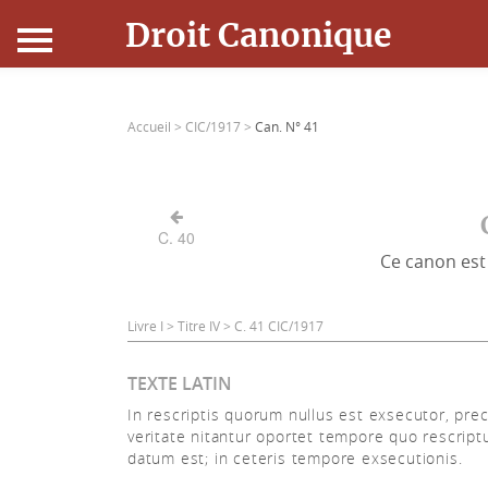
Droit Canonique
Accueil
Accueil >
CIC/1917 >
Can. N° 41
Droit Canonique
Ressources
C. 40
Ce canon est 
Actualités
Connexion
Livre I > Titre IV > C. 41 CIC/1917
TEXTE LATIN
In rescriptis quorum nullus est exsecutor, pre
veritate nitantur oportet tempore quo rescrip
datum est; in ceteris tempore exsecutionis.