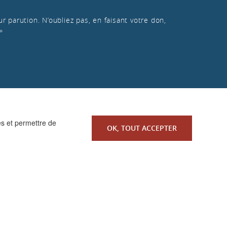
r parution. N’oubliez pas, en faisant votre don,
»
es et permettre de
OK, TOUT ACCEPTER