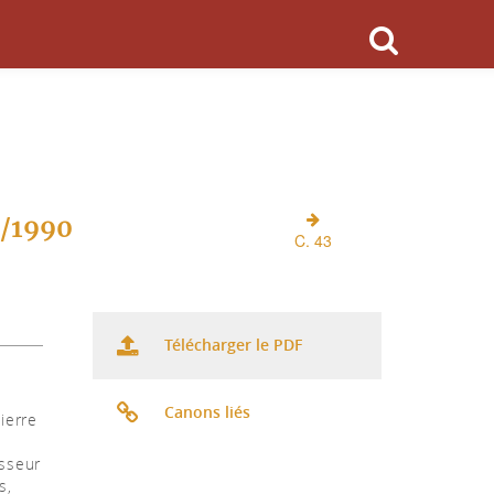
O/1990
C. 43
Télécharger le PDF
Canons liés
ierre
esseur
s,