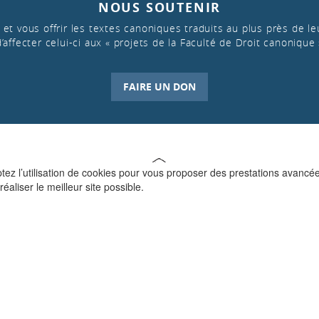
NOUS SOUTENIR
et vous offrir les textes canoniques traduits au plus près de leu
d’affecter celui-ci aux « projets de la Faculté de Droit canonique 
FAIRE UN DON
ptez l’utilisation de cookies pour vous proposer des prestations avancé
réaliser le meilleur site possible.
QUI SOMMES-NOUS ?
La Faculté de Droit canonique