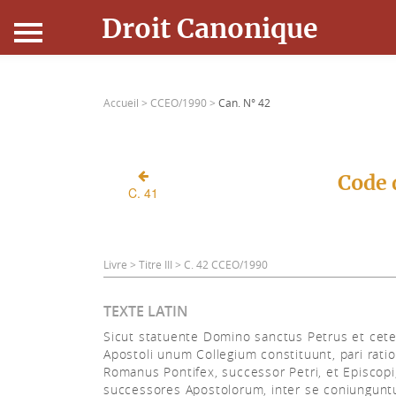
Droit Canonique
Accueil
Accueil >
CCEO/1990 >
Can. N° 42
Droit Canonique
Ressources
Code 
C. 41
Actualités
Connexion
Livre > Titre III > C. 42 CCEO/1990
TEXTE LATIN
Sicut statuente Domino sanctus Petrus et cete
Apostoli unum Collegium constituunt, pari rati
Romanus Pontifex, successor Petri, et Episcopi
successores Apostolorum, inter se coniunguntu