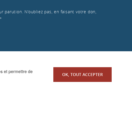
r parution. N’oubliez pas, en faisant votre don,
»
es et permettre de
OK, TOUT ACCEPTER