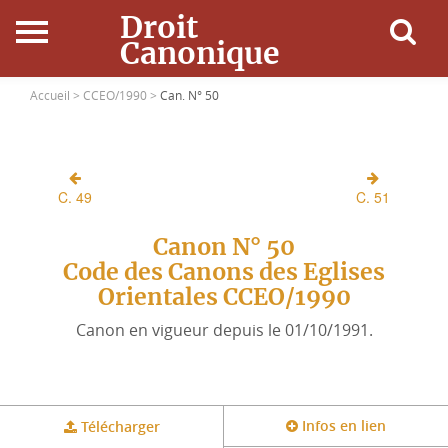
Droit
Canonique
Accueil
Accueil >
CCEO/1990 >
Can. N° 50
Droit Canonique
C. 49
C. 51
Ressources
Canon N° 50
Actualités
Code des Canons des Eglises
Orientales CCEO/1990
Connexion
Canon en vigueur depuis le 01/10/1991.
Infos en lien
Télécharger