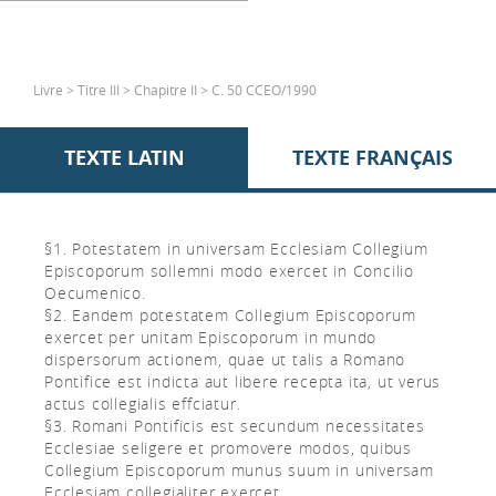
Livre > Titre III > Chapitre II > C. 50 CCEO/1990
TEXTE LATIN
TEXTE FRANÇAIS
§1. Potestatem in universam Ecclesiam Collegium
Episcoporum sollemni modo exercet in Concilio
Oecumenico.
§2. Eandem potestatem Collegium Episcoporum
exercet per unitam Episcoporum in mundo
dispersorum actionem, quae ut talis a Romano
Pontifice est indicta aut libere recepta ita, ut verus
actus collegialis effciatur.
§3. Romani Pontificis est secundum necessitates
Ecclesiae seligere et promovere modos, quibus
Collegium Episcoporum munus suum in universam
Ecclesiam collegialiter exercet.