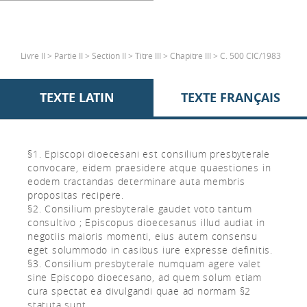
Livre II > Partie II > Section II > Titre III > Chapitre III > C. 500 CIC/1983
TEXTE LATIN
TEXTE FRANÇAIS
§1. Episcopi dioecesani est consilium presbyterale
convocare, eidem praesidere atque quaestiones in
eodem tractandas determinare auta membris
propositas recipere.
§2. Consilium presbyterale gaudet voto tantum
consultivo ; Episcopus dioecesanus illud audiat in
negotiis maioris momenti, eius autem consensu
eget solummodo in casibus iure expresse definitis.
§3. Consilium presbyterale numquam agere valet
sine Episcopo dioecesano, ad quem solum etiam
cura spectat ea divulgandi quae ad normam §2
statuta sunt.