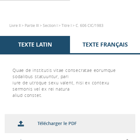
Livre II > Partie III > Section I > Titre I > C. 606 CIC/1983
TEXTE LATIN
TEXTE FRANÇAIS
Quae de institutis vitae consecratae eorumque
sodalibus statuuntur, pari
iure de utroque sexu valent, nisi ex contexu
sermonis vel ex rei natura
aliud constet.
Télécharger le PDF