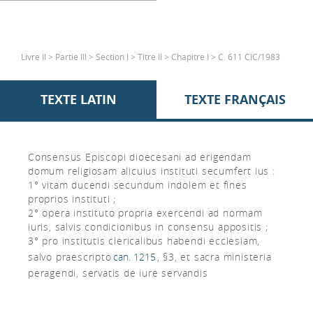
Livre II > Partie III > Section I > Titre II > Chapitre I > C. 611 CIC/1983
TEXTE LATIN
TEXTE FRANÇAIS
Consensus Episcopi dioecesani ad erigendam
domum religiosam alicuius instituti secumfert ius :
1° vitam ducendi secundum indolem et fines
proprios instituti ;
2° opera instituto propria exercendi ad normam
iuris, salvis condicionibus in consensu appositis ;
3° pro institutis clericalibus habendi ecclesiam,
salvo praescripto
can. 1215
, §3, et sacra ministeria
peragendi, servatis de iure servandis