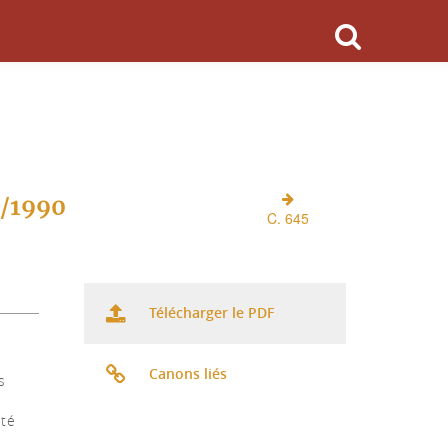
O/1990
C. 645
Télécharger le PDF
Canons liés
s
ité