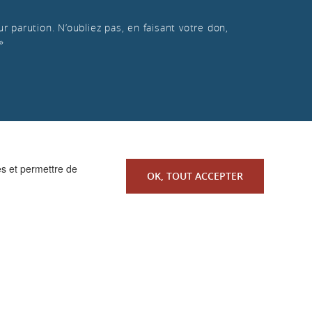
r parution. N’oubliez pas, en faisant votre don,
»
es et permettre de
OK, TOUT ACCEPTER