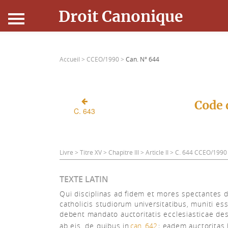
Droit Canonique
Accueil
Accueil >
CCEO/1990 >
Can. N° 644
Droit Canonique
Ressources
Code 
C. 643
Actualités
Connexion
Livre > Titre XV > Chapitre III > Article II > C. 644 CCEO/1990
TEXTE LATIN
Qui disciplinas ad fidem et mores spectantes 
catholicis studiorum universitatibus, muniti es
debent mandato auctoritatis ecclesiasticae de
ab eis, de quibus in
can. 642
; eadem auctoritas