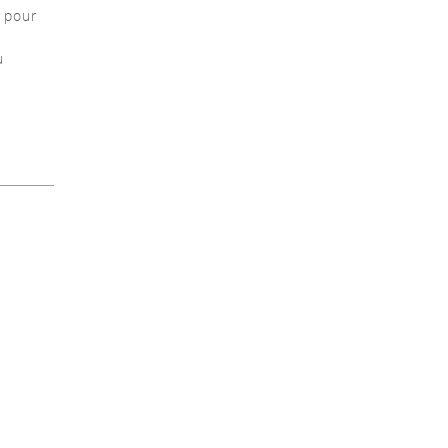
 pour
a
u