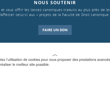
NOUS SOUTENIR
et vous offrir les textes canoniques traduits au plus près de leu
d’affecter celui-ci aux « projets de la Faculté de Droit canonique 
FAIRE UN DON
ptez l’utilisation de cookies pour vous proposer des prestations avancé
réaliser le meilleur site possible.
QUI SOMMES-NOUS ?
La Faculté de Droit canonique