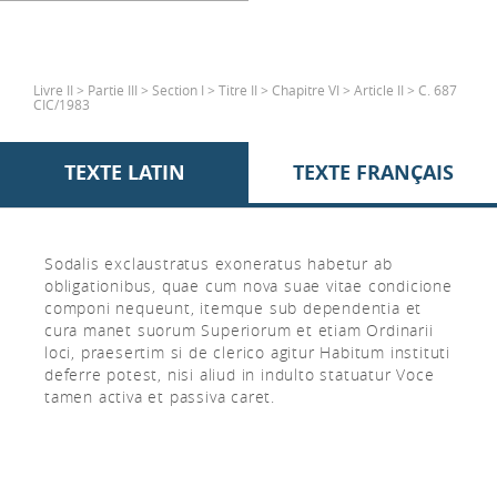
Livre II > Partie III > Section I > Titre II > Chapitre VI > Article II > C. 687
CIC/1983
TEXTE LATIN
TEXTE FRANÇAIS
Sodalis exclaustratus exoneratus habetur ab
obligationibus, quae cum nova suae vitae condicione
componi nequeunt, itemque sub dependentia et
cura manet suorum Superiorum et etiam Ordinarii
loci, praesertim si de clerico agitur Habitum instituti
deferre potest, nisi aliud in indulto statuatur Voce
tamen activa et passiva caret.