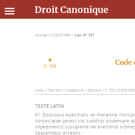
Droit Canonique
Accueil
Accueil >
CCEO/1990 >
Can. N° 767
Droit Canonique
Ressources
Code 
C. 766
Actualités
Connexion
Livre > Titre XVI > Chapitre VI > Article II > C. 767 CCEO/199
TEXTE LATIN
§1. Episcopus eparchialis vel Hierarcha instituti
consecratae potest sibi subditos dispensare a
impedimentis suscipiendi vel exercendi ordine
sequentibus exceptis: