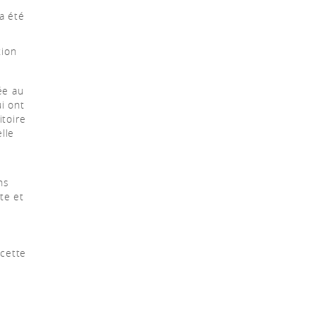
 a été
tion
ée au
i ont
itoire
elle
ns
te et
 cette