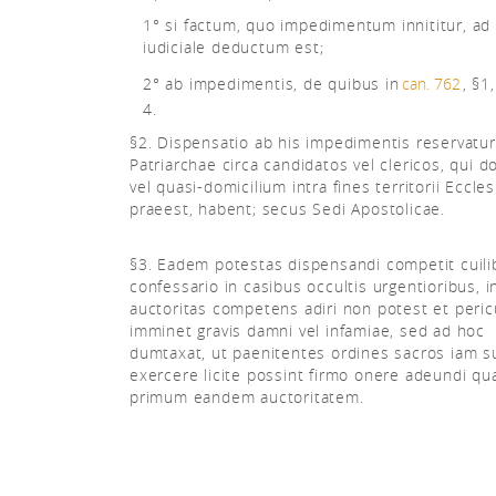
1° si factum, quo impedimentum innititur, ad
iudiciale deductum est;
2° ab impedimentis, de quibus in
can. 762
, §1
4.
§2. Dispensatio ab his impedimentis reservatur
Patriarchae circa candidatos vel clericos, qui d
vel quasi-domicilium intra fines territorii Eccles
praeest, habent; secus Sedi Apostolicae.
§3. Eadem potestas dispensandi competit cuili
confessario in casibus occultis urgentioribus, i
auctoritas competens adiri non potest et peri
imminet gravis damni vel infamiae, sed ad hoc
dumtaxat, ut paenitentes ordines sacros iam 
exercere licite possint firmo onere adeundi q
primum eandem auctoritatem.