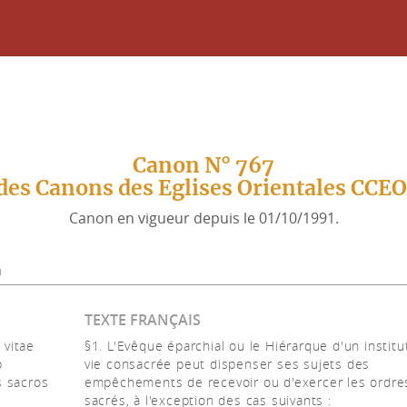
Canon N° 767
des Canons des Eglises Orientales CCE
Canon en vigueur depuis le 01/10/1991.
0
TEXTE FRANÇAIS
 vitae
§1. L'Evêque éparchial ou le Hiérarque d'un institu
b
vie consacrée peut dispenser ses sujets des
s sacros
empêchements de recevoir ou d'exercer les ordre
sacrés, à l'exception des cas suivants :