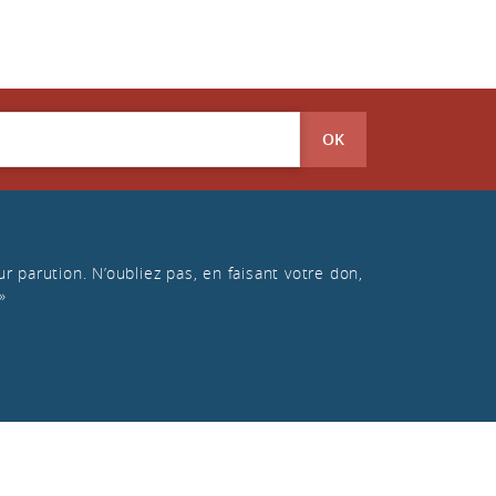
OK
r parution. N’oubliez pas, en faisant votre don,
»