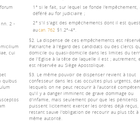
 forum
1° si le fait, sur lequel se fonde l'empêchement,
déféré au for judiciaire ;
2° s'il s'agit des empêchements dont il est ques
, nn. 2 -
au
can. 762
§1.2°-4°.
§2. La dispense de ces empêchements est réserv
omicilium
Patriarche à l'égard des candidats ou des clercs qu
iae, cui
domicile ou quasi-domicile dans les limites du terr
de l'Eglise à la tête de laquelle il est ; autrement, 
est réservée au Siège Apostolique.
bet
§3. Le même pouvoir de dispenser revient à tout
n quibus
confesseur dans les cas occultes plus urgents, da
culum
lesquels on ne peut recourir à l'autorité compéten
qu'il y a danger imminent de grave dommage ou
susceptos
d'infamie, mais seulement pour que les pénitents
uam
puissent licitement exercer les ordres déjà reçus,
restant sauve l'obligation de recourir au plus tôt à
même autorité.