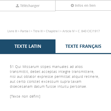
Infos en lien
Télécharger
Livre III > Partie I > Titre III > Chapitre I > Article IV > C. 840 CIC/1917
TEXTE LATIN
TEXTE FRANÇAIS
§1 Qui Missarum stipes manuales ad alios
transmittit, debet acceptas integre transmittere,
nisi aut oblator expresse permittat aliquid retinere,
aut certo constet excessum supra taxam
dioecesanam datum fuisse intuitu personae.
[Texte non défini]