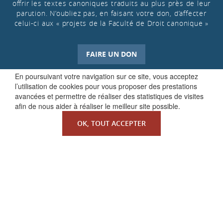
offrir les textes canoniques traduits au plus près de leur
parution. N’oubliez pas, en faisant votre don, d’affecter
celui-ci aux « projets de la Faculté de Droit canonique »
FAIRE UN DON
En poursuivant votre navigation sur ce site, vous acceptez
l’utilisation de cookies pour vous proposer des prestations
avancées et permettre de réaliser des statistiques de visites
afin de nous aider à réaliser le meilleur site possible.
OK, TOUT ACCEPTER
QUI SOMMES-NOUS ?
La Faculté de Droit canonique
Partenaires / mécènes