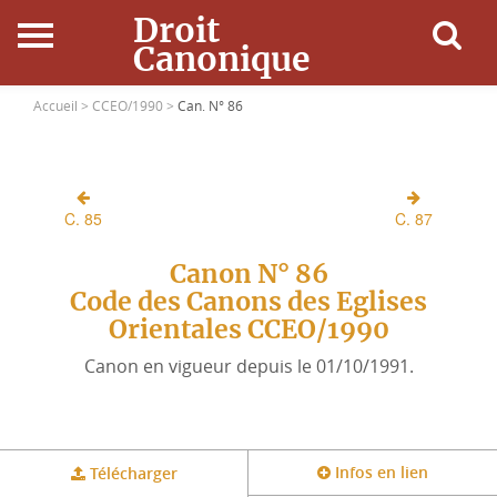
Droit
Canonique
Accueil
Accueil >
CCEO/1990 >
Can. N° 86
Droit Canonique
C. 85
C. 87
Ressources
Canon N° 86
Actualités
Code des Canons des Eglises
Orientales CCEO/1990
Connexion
Canon en vigueur depuis le 01/10/1991.
Infos en lien
Télécharger