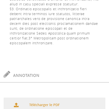
aliud in casu speciali expresse statuitur.
§3. Ordinatio episcopalis et inthronizatio fieri
debent intra terminos iure statutos, litterae
patriarchales vero de provisione canonica intra
decem dies post electionis proclamationem dandae
sunt; de ordinatione episcopali et de
inthronizatione Sedes Apostolica quam primum
certior fiat.3° Metropolitam post ordinationem
episcopalem inthronizare.
ANNOTATION
Télécharger le PDF