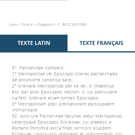
Livre > Titre IV > Chapitre II > C. 86 CCEO/1990
TEXTE LATIN
TEXTE FRANÇAIS
§1. Patriarchae competit:
1° Metropolitae vel Episcopo litteras patriarchales
de provisione canonica dare;
2° ordinare Metropolitas per se vel, si impeditus
est, per alios Episcopos necnon, si ius particulare
ita fert, ordinare etiam omnes Episcopos;
3° Metropolitam post ordinationem episcopalem
inthronizare.
§2. Ipso iure Patriarchae facultas datur Metropolitas
ceterosque Episcopos Ecclesiae, cui praeest, a
Romano Pontifice extra fines territorii eiusdem
Ecclesiae constitutos ordinandi et inthronizandi, nisi