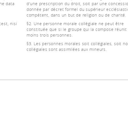
one data
d'une prescription du droit, soit par une concessi
donnée par décret formel du supérieur ecclésiast
compétent, dans un but de religion ou de charité.
est, nisi
§2. Une personne morale collégiale ne peut être
constituée que si le groupe qui la compose réunit
moins trois personnes.
§3. Les personnes morales soit collégiales, soit n
collégiales sont assimilées aux mineurs.