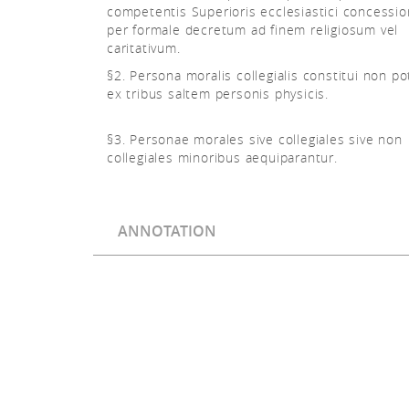
competentis Superioris ecclesiastici concessi
per formale decretum ad finem religiosum vel
caritativum.
§2. Persona moralis collegialis constitui non pot
ex tribus saltem personis physicis.
§3. Personae morales sive collegiales sive non
collegiales minoribus aequiparantur.
ANNOTATION