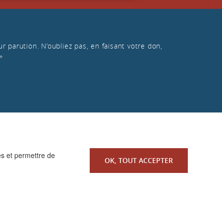
r parution. N’oubliez pas, en faisant votre don,
»
es et permettre de
OK, TOUT ACCEPTER