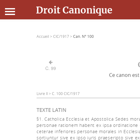
Droit Canonique
Accueil
Accueil >
CIC/1917 >
Can. N° 100
Droit Canonique
Ressources
C. 99
Ce canon est 
Actualités
Connexion
Livre II > C. 100 CIC/1917
TEXTE LATIN
§1. Catholica Ecclesia et Apostolica Sedes mora
personae rationem habent ex ipsa ordinatione d
ceterae inferiores personae morales in Eccles
sortiuntur sive ex ipso iuris praeseripto sive ex