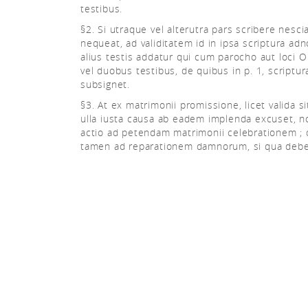
testibus.
§2. Si utraque vel alterutra pars scribere nescia
nequeat, ad validitatem id in ipsa scriptura adn
alius testis addatur qui cum parocho aut loci O
vel duobus testibus, de quibus in p. 1, scriptu
subsignet.
§3. At ex matrimonii promissione, licet valida s
ulla iusta causa ab eadem implenda excuset, n
actio ad petendam matrimonii celebrationem ; 
tamen ad reparationem damnorum, si qua debe