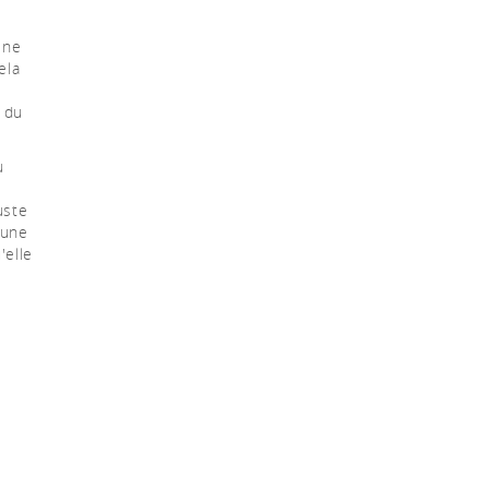
 ne
ela
 du
u
e
uste
 une
'elle