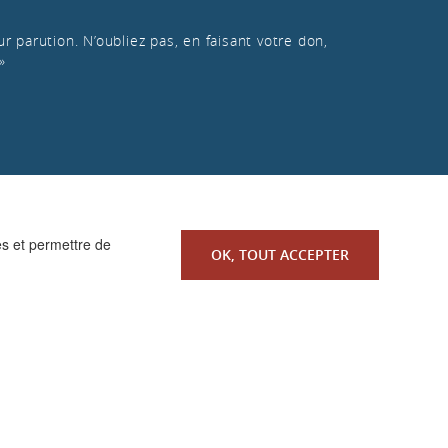
r parution. N’oubliez pas, en faisant votre don,
»
es et permettre de
OK, TOUT ACCEPTER