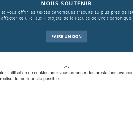
NOUS SOUTENIR
et vous offrir les textes canoniques traduits au plus près de leu
d’affecter celui-ci aux « projets de la Faculté de Droit canonique 
FAIRE UN DON
ptez l’utilisation de cookies pour vous proposer des prestations avancé
réaliser le meilleur site possible.
QUI SOMMES-NOUS ?
La Faculté de Droit canonique