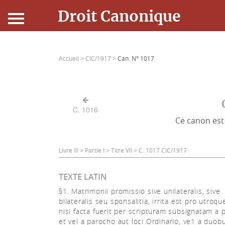
Droit Canonique
Accueil
Accueil >
CIC/1917 >
Can. N° 1017
Droit Canonique
Ressources
C. 1016
Ce canon est 
Actualités
Connexion
Livre III > Partie I > Titre VII > C. 1017 CIC/1917
TEXTE LATIN
§1. Matrimonii promissio sive unilateralis, sive
bilateralis seu sponsalitia, irrita est pro utroqu
nisi facta fuerit per scripturam subsignatam a 
et vel a parocho aut loci Ordinario, ve1 a duob