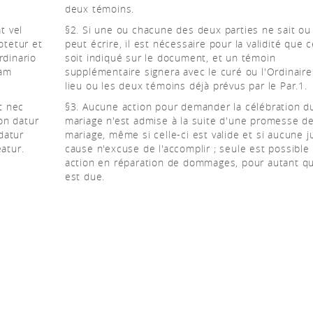
deux témoins.
t vel
§2. Si une ou chacune des deux parties ne sait ou
otetur et
peut écrire, il est nécessaire pour la validité que c
rdinario
soit indiqué sur le document, et un témoin
ram
supplémentaire signera avec le curé ou l'Ordinaire
lieu ou les deux témoins déjà prévus par le Par.1.
it nec
§3. Aucune action pour demander la célébration d
on datur
mariage n'est admise à la suite d'une promesse d
datur
mariage, même si celle-ci est valide et si aucune j
atur.
cause n'excuse de l'accomplir ; seule est possible
action en réparation de dommages, pour autant qu
est due.