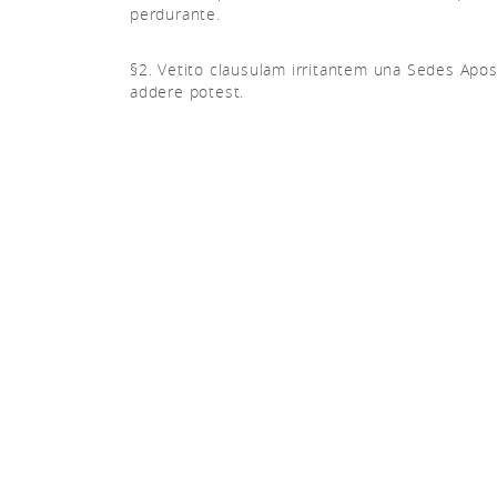
perdurante.
§2. Vetito clausulam irritantem una Sedes Apos
addere potest.