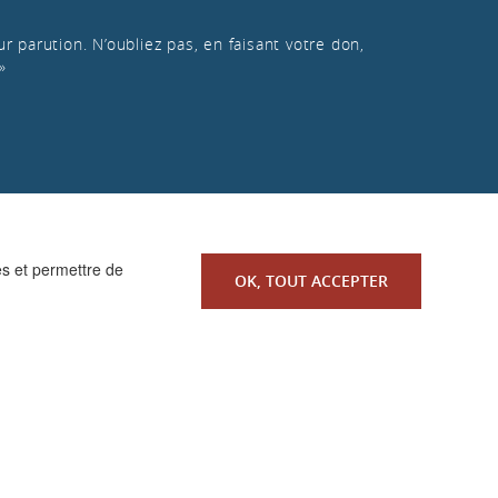
r parution. N’oubliez pas, en faisant votre don,
»
es et permettre de
OK, TOUT ACCEPTER