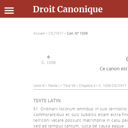
Droit Canonique
Accueil
Accueil >
CIC/1917 >
Can. N° 1039
Droit Canonique
Ressources
C. 1038
Ce canon est 
Actualités
Connexion
Livre III > Partie I > Titre VII > Chapitre II > C. 1039 CIC/1917
TEXTE LATIN
§1. Ordinarii locorum omnibus in suo territorio
commorantibus et suis subditis etiam extra fin
territorii vetare possunt matrimonia in casu pec
sed ad tempus tantum, iusta de causa eaque