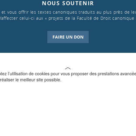
NOUS SOUTENIR
et vous offrir les textes canoniques traduits au plus près de leu
d’affecter celui-ci aux « projets de la Faculté de Droit canonique 
FAIRE UN DON
ptez l’utilisation de cookies pour vous proposer des prestations avancé
réaliser le meilleur site possible.
QUI SOMMES-NOUS ?
La Faculté de Droit canonique