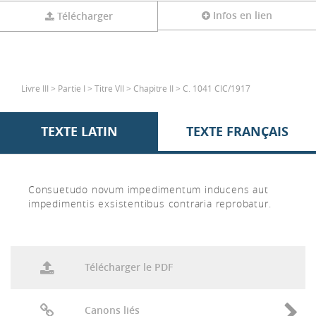
Infos en lien
Télécharger
Livre III > Partie I > Titre VII > Chapitre II > C. 1041 CIC/1917
TEXTE LATIN
TEXTE FRANÇAIS
Consuetudo novum impedimentum inducens aut
impedimentis exsistentibus contraria reprobatur.
Télécharger le PDF
Canons liés