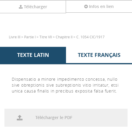
Infos en lien
Télécharger
Livre III > Partie I > Titre VII > Chapitre II > C. 1054 CIC/1917
TEXTE LATIN
TEXTE FRANÇAIS
Dispensatio a minore impedimento concessa, nullo
sive obreptionis sive subreptionis vitio irritatur, etsi
unica causa finalis in precibus exposita falsa fuerit.
Télécharger le PDF