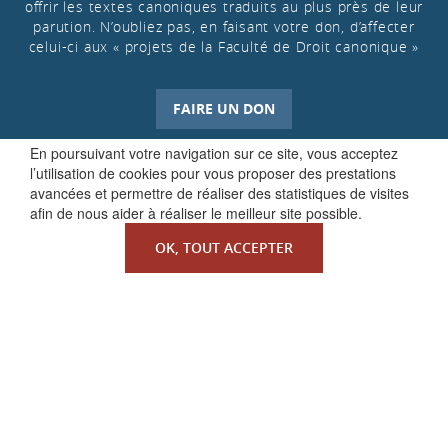
offrir les textes canoniques traduits au plus près de leur
parution. N’oubliez pas, en faisant votre don, d’affecter
celui-ci aux « projets de la Faculté de Droit canonique »
FAIRE UN DON
En poursuivant votre navigation sur ce site, vous acceptez
l’utilisation de cookies pour vous proposer des prestations
avancées et permettre de réaliser des statistiques de visites
afin de nous aider à réaliser le meilleur site possible.
OK, TOUT ACCEPTER
QUI SOMMES-NOUS ?
La Faculté de Droit canonique
Partenaires / mécènes