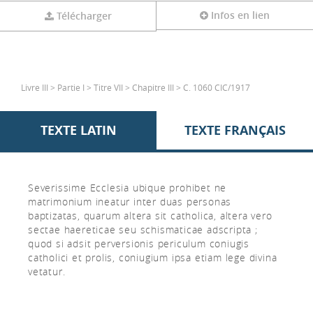
Infos en lien
Télécharger
Livre III > Partie I > Titre VII > Chapitre III > C. 1060 CIC/1917
TEXTE LATIN
TEXTE FRANÇAIS
Severissime Ecclesia ubique prohibet ne
matrimonium ineatur inter duas personas
baptizatas, quarum altera sit catholica, altera vero
sectae haereticae seu schismaticae adscripta ;
quod si adsit perversionis periculum coniugis
catholici et prolis, coniugium ipsa etiam lege divina
vetatur.