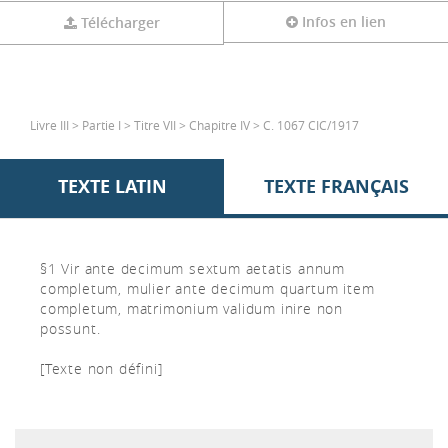
Infos en lien
Télécharger
Livre III > Partie I > Titre VII > Chapitre IV > C. 1067 CIC/1917
TEXTE LATIN
TEXTE FRANÇAIS
§1 Vir ante decimum sextum aetatis annum
completum, mulier ante decimum quartum item
completum, matrimonium validum inire non
possunt.
[Texte non défini]