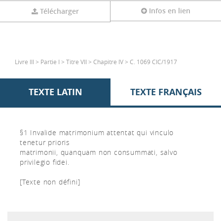
Infos en lien
Télécharger
Livre III > Partie I > Titre VII > Chapitre IV > C. 1069 CIC/1917
TEXTE LATIN
TEXTE FRANÇAIS
§1 Invalide matrimonium attentat qui vinculo
tenetur prioris
matrimonii, quanquam non consummati, salvo
privilegio fidei.
[Texte non défini]