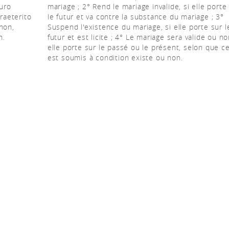
turo
mariage ; 2° Rend le mariage invalide, si elle porte
praeterito
le futur et va contre la substance du mariage ; 3°
non,
Suspend l'existence du mariage, si elle porte sur l
n.
futur et est licite ; 4° Le mariage sera valide ou no
elle porte sur le passé ou le présent, selon que ce
est soumis à condition existe ou non.