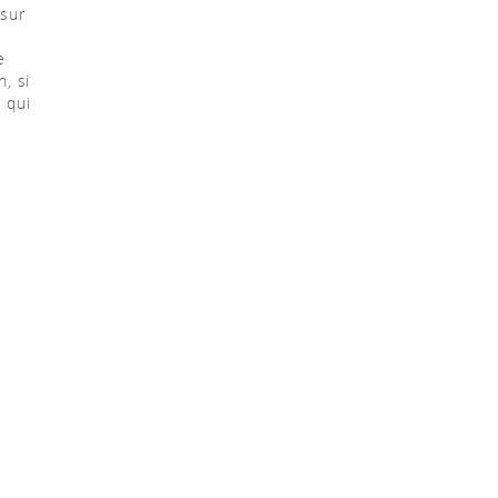
 sur
e
n, si
 qui