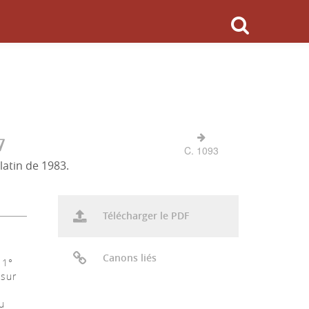
7
C. 1093
latin de 1983.
Télécharger le PDF
Canons liés
 1°
 sur
u