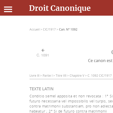
Droit Canonique
Accueil
Accueil >
CIC/1917 >
Can. N° 1092
Droit Canonique
Ressources
C. 1091
Ce canon est 
Actualités
Connexion
Livre III > Partie I > Titre VII > Chapitre V > C. 1092 CIC/1917
TEXTE LATIN
Conditio semel apposita et non revocata : 1° Si
futuro necessaria vel impossibilis vel turpis, s
contra matrimonii substantiam, pro non adiect
habeatur ; 2° Si de futuro contra matrimonii