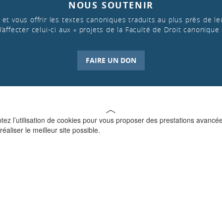
NOUS SOUTENIR
et vous offrir les textes canoniques traduits au plus près de leu
d’affecter celui-ci aux « projets de la Faculté de Droit canonique 
FAIRE UN DON
ptez l’utilisation de cookies pour vous proposer des prestations avancé
réaliser le meilleur site possible.
QUI SOMMES-NOUS ?
La Faculté de Droit canonique