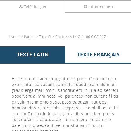
Infos en lien
Télécharger
Livre III > Partie I > Titre VII > Chapitre VII > C. 1106 CIC/1917
TEXTE LATIN
TEXTE FRANÇAIS
Huius promissionis obligatio ex parte Ordinarii non
extenditur ad casum quo vel aliquod scandalum aut
gravis erga matrimonii sanctitatem iniuria ex secreti
observantia immineat, vel parentes non curent filios
ex tali matrimonio susceptos baptizari aut eos
baptizandos curent falsis expressis nominibus, quin
interim Ordinario intra triginta dies notitiam prolis
susceptae et baptizatae cum sincera indicatione
parentum praebeant, vel christianam filiorum