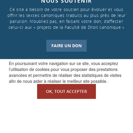
NOUS SOUTENIR
Ce site a besoin de votre soutien pour évoluer et vous
offrir les textes canoniques traduits au plus près de leur
parution. N’oubliez pas, en faisant votre don, d’affecter
celui-ci aux « projets de la Faculté de Droit canonique »
FAIRE UN DON
En poursuivant votre navigation sur ce site, vous acceptez
l’utilisation de cookies pour vous proposer des prestations
avancées et permettre de réaliser des statistiques de visites
afin de nous aider à réaliser le meilleur site possible.
OK, TOUT ACCEPTER
QUI SOMMES-NOUS ?