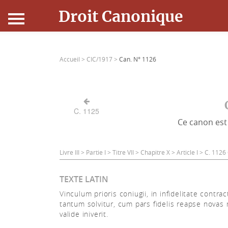
Droit Canonique
Accueil
Accueil >
CIC/1917 >
Can. N° 1126
Droit Canonique
Ressources
C. 1125
Ce canon est 
Actualités
Connexion
Livre III > Partie I > Titre VII > Chapitre X > Article I > C. 112
TEXTE LATIN
Vinculum prioris coniugii, in infidelitate contrac
tantum solvitur, cum pars fidelis reapse novas 
valide iniverit.