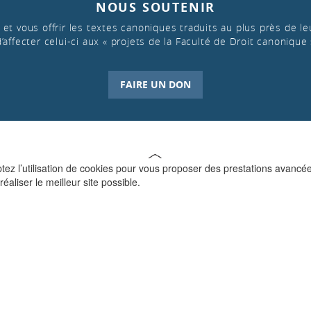
NOUS SOUTENIR
et vous offrir les textes canoniques traduits au plus près de leu
d’affecter celui-ci aux « projets de la Faculté de Droit canonique 
FAIRE UN DON
ptez l’utilisation de cookies pour vous proposer des prestations avancé
réaliser le meilleur site possible.
QUI SOMMES-NOUS ?
La Faculté de Droit canonique