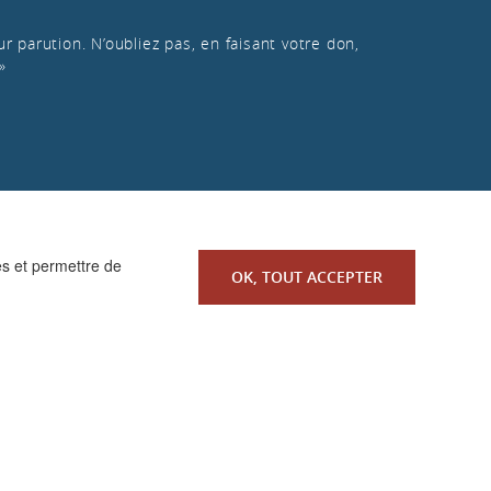
r parution. N’oubliez pas, en faisant votre don,
»
es et permettre de
OK, TOUT ACCEPTER