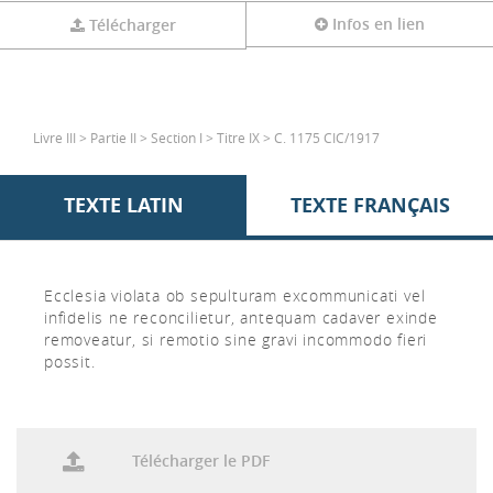
Infos en lien
Télécharger
Livre III > Partie II > Section I > Titre IX > C. 1175 CIC/1917
TEXTE LATIN
TEXTE FRANÇAIS
Ecclesia violata ob sepulturam excommunicati vel
infidelis ne reconcilietur, antequam cadaver exinde
removeatur, si remotio sine gravi incommodo fieri
possit.
Télécharger le PDF