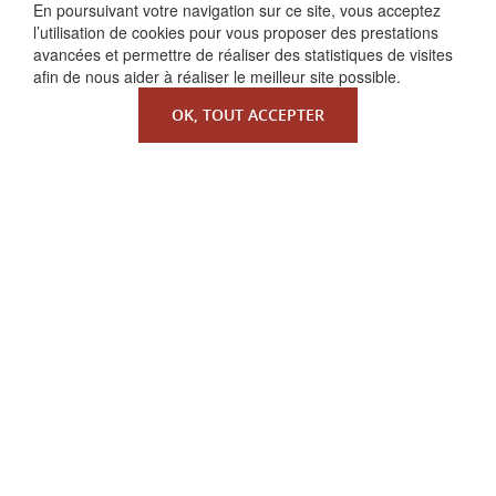
FAIRE UN DON
En poursuivant votre navigation sur ce site, vous acceptez
l’utilisation de cookies pour vous proposer des prestations
avancées et permettre de réaliser des statistiques de visites
afin de nous aider à réaliser le meilleur site possible.
OK, TOUT ACCEPTER
QUI SOMMES-NOUS ?
La Faculté de Droit canonique
Partenaires / mécènes
Liens utiles
MENTIONS LÉGALES